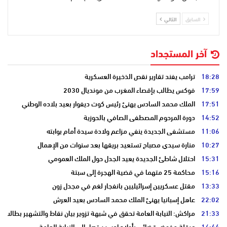
السابق
التالي
آخر المستجداد
18:28
ترامب يفند تقارير نقص الذخيرة العسكرية
17:59
فوكس يطالب بإقصاء المغرب من مونديال 2030
17:51
الملك محمد السادس يهنئ رئيس كوت ديفوار بعيد بلاده الوطني
14:52
دورة المرحوم المصطفى الصافي بالحوزية
11:06
مستشفى الجديدة ينفي مزاعم ولادة سيدة أمام بوابته
10:27
منارة سيدي مصباح تستعيد بريقها بعد سنوات من الإهمال
15:31
احتلال شاطئ الجديدة يعيد الجدل حول الملك العمومي
15:16
محاكمة 25 متهما في قضية الهجرة إلى سبتة
13:33
مقتل عسكريين إسرائيليين بانفجار لغم في مجدل زون
22:02
عاهل إسبانيا يهنئ الملك محمد السادس بعيد العرش
21:33
مراكش: النيابة العامة تحقق في شبهة تزوير بيان نقاط والتشهير بطالب
16:44
عرقلة مفوض قضائي بأولاد احسين تصل إلى النيابة العامة