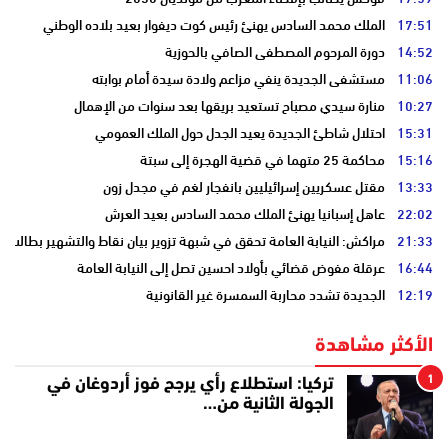
17:51
الملك محمد السادس يهنئ رئيس كوت ديفوار بعيد بلاده الوطني
14:52
دورة المرحوم المصطفى الصافي بالحوزية
11:06
مستشفى الجديدة ينفي مزاعم ولادة سيدة أمام بوابته
10:27
منارة سيدي مصباح تستعيد بريقها بعد سنوات من الإهمال
15:31
احتلال شاطئ الجديدة يعيد الجدل حول الملك العمومي
15:16
محاكمة 25 متهما في قضية الهجرة إلى سبتة
13:33
مقتل عسكريين إسرائيليين بانفجار لغم في مجدل زون
22:02
عاهل إسبانيا يهنئ الملك محمد السادس بعيد العرش
21:33
مراكش: النيابة العامة تحقق في شبهة تزوير بيان نقاط والتشهير بطالب
16:44
عرقلة مفوض قضائي بأولاد احسين تصل إلى النيابة العامة
12:19
الجديدة تشدد محاربة السمسرة غير القانونية
الأكثر مشاهدة
1
تركيا: استطلاع رأي يرجح فوز أردوغان في
الجولة الثانية من…