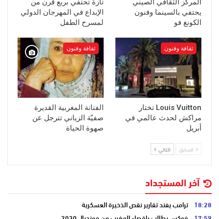
المركز الثقافي الصيني
تازة تحتفي بربع قرن من
يحتفي بالسينما وفنون
الإبداع في المهرجان الدولي
الكونغ فو
لمسرح الطفل
ثقافة وفنون
ثقافة وفنون
Louis Vuitton تختار
الفنانة المغربية القديرة
مراكش لحدث عالمي في
صفيّة الزياني تترجل عن
أبريل
صهوة الحياة
السابق
التالي
آخر المستجداد
18:28
ترامب يفند تقارير نقص الذخيرة العسكرية
17:59
فوكس يطالب بإقصاء المغرب من مونديال 2030