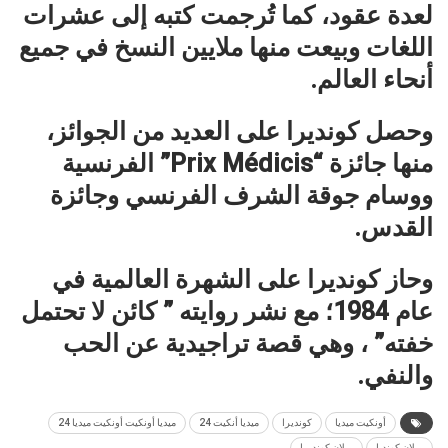
لعدة عقود، كما
تُرجمت كتبه إلى عشرات
اللغات وبيعت منها ملايين النسخ في جميع
أنحاء العالم.
وحصل كونديرا على العديد من الجوائز،
منها جائزة “Prix Médicis” الفرنسية
ووسام جوقة الشرف الفرنسي وجائزة
القدس.
وحاز كونديرا على الشهرة العالمية في
عام 1984؛ مع نشر روايته ” كائن لا تحتمل
خفته” ، وهي قصة تراجيدية عن الحب
والنفي.
أونكيت ميديا
كونديرا
ميديا أنكيت 24
ميديا أونكيت أونكيت ميديا 24
ميلان كونديا
ميلان كونديرا