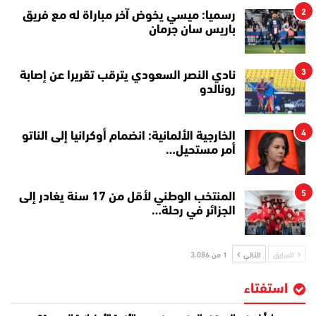
2
رسميا: ميسي يخوض آخر مباراة له مع فريق
باريس سان جرمان
3
نادي النصر السعودي يترقب تقريرا عن إصابة
رونالدو
4
الخارجية الألمانية: انضمام أوكرانيا إلى الناتو
أمر مستحيل…
5
المنتخب الوطني لأقل من 17 سنة يغادر إلى
الجزائر في رحلة…
السابق
التالي
1 من 3٬086
استفتاء