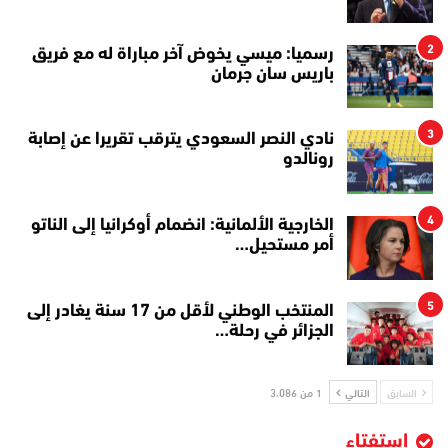
2
رسميا: ميسي يخوض آخر مباراة له مع فريق
باريس سان جرمان
3
نادي النصر السعودي يترقب تقريرا عن إصابة
رونالدو
4
الخارجية الألمانية: انضمام أوكرانيا إلى الناتو
أمر مستحيل…
5
المنتخب الوطني لأقل من 17 سنة يغادر إلى
الجزائر في رحلة…
السابق
التالي
1 من 3٬086
استفتاء