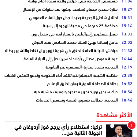
11:06
مستشفى الجديدة ينفي مزاعم ولادة سيدة أمام بوابته
10:27
منارة سيدي مصباح تستعيد بريقها بعد سنوات من الإهمال
15:31
احتلال شاطئ الجديدة يعيد الجدل حول الملك العمومي
15:16
محاكمة 25 متهما في قضية الهجرة إلى سبتة
13:33
مقتل عسكريين إسرائيليين بانفجار لغم في مجدل زون
22:02
عاهل إسبانيا يهنئ الملك محمد السادس بعيد العرش
21:33
مراكش: النيابة العامة تحقق في شبهة تزوير بيان نقاط والتشهير بطالب
16:44
عرقلة مفوض قضائي بأولاد احسين تصل إلى النيابة العامة
12:19
الجديدة تشدد محاربة السمسرة غير القانونية
23:38
منظمة الشبيبة الديمقراطيةتنتقد أداء الحكومة وتدعو لتمكين الشباب
14:52
بطاقة الصحافة المهنية رهان تخليق الإعلام
10:54
درك سيدي بوزيد تحرير محتجزة وتوقيف مشتبه فيه
10:46
الجديدة: مطالب بتسريع التنمية وتحسين الخدمات
الأكثر مشاهدة
1
تركيا: استطلاع رأي يرجح فوز أردوغان في
الجولة الثانية من…