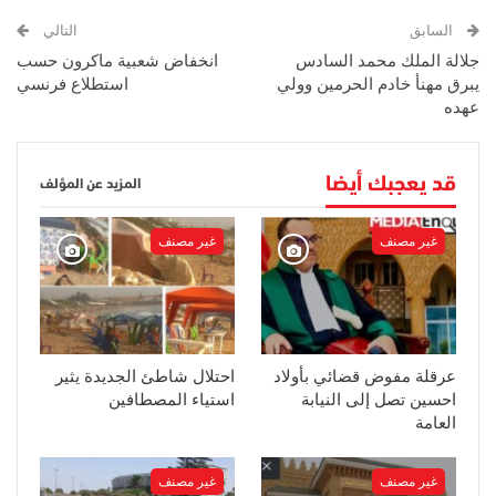
السابق
التالي
جلالة الملك محمد السادس
انخفاض شعبية ماكرون حسب
يبرق مهنأ خادم الحرمين وولي
استطلاع فرنسي
عهده
قد يعجبك أيضا
المزيد عن المؤلف
غير مصنف
غير مصنف
عرقلة مفوض قضائي بأولاد
احتلال شاطئ الجديدة يثير
احسين تصل إلى النيابة
استياء المصطافين
العامة
غير مصنف
غير مصنف