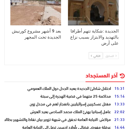
الجديدة :شكاية تتهم أطرافا
بعد 9 أشهر مشروع كورنيش
بالتهديد والابتزاز بسبب نزاع
الجديدة تحت المجهر
على أرض
السابق
التالي
آخر المستجداد
15:31
احتلال شاطئ الجديدة يعيد الجدل حول الملك العمومي
15:16
محاكمة 25 متهما في قضية الهجرة إلى سبتة
13:33
مقتل عسكريين إسرائيليين بانفجار لغم في مجدل زون
22:02
عاهل إسبانيا يهنئ الملك محمد السادس بعيد العرش
21:33
مراكش: النيابة العامة تحقق في شبهة تزوير بيان نقاط والتشهير بطالب
16:44
عرقلة مفوض قضائي بأولاد احسين تصل إلى النيابة العامة