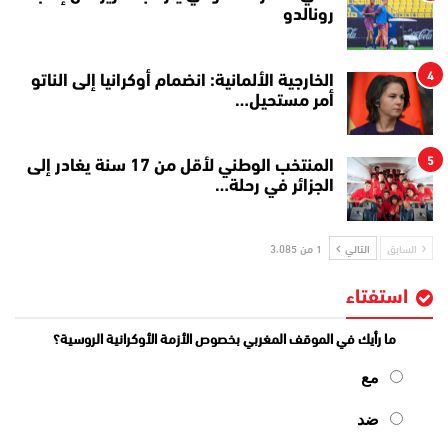
رونالدو
4
الخارجية الألمانية: انضمام أوكرانيا إلى الناتو
أمر مستحيل…
5
المنتخب الوطني لأقل من 17 سنة يغادر إلى
الجزائر في رحلة…
السابق
التالي
1 من 3٬085
استفتاء
ما رأيك في الموقف المغربي بخصوص الأزمة الأوكرانية الروسية؟
مع
ضد