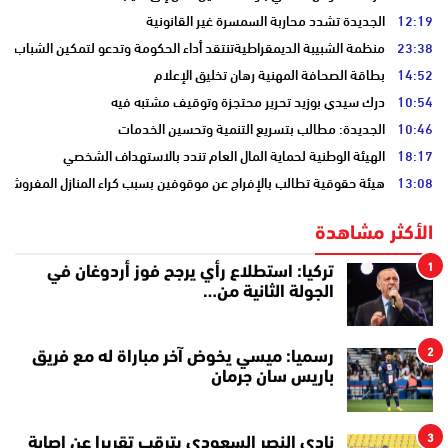
12:19
الجديدة تشدد محاربة السمسرة غير القانونية
23:38
منظمة الشبيبة الديمقراطيةتنتقد أداء الحكومة وتدعو لتمكين الشباب
14:52
بطاقة الصحافة المهنية رهان تخليق الإعلام
10:54
درك سيدي بوزيد تحرير محتجزة وتوقيف مشتبه فيه
10:46
الجديدة: مطالب بتسريع التنمية وتحسين الخدمات
18:17
الهيئة الوطنية لحماية المال العام تندد بالاستهداف الشخصي
13:08
هيئة حقوقية تطالب بالإفراج عن موقوفين بسبب كراء المنازل المفروشة
الأكثر مشاهدة
1
تركيا: استطلاع رأي يرجح فوز أردوغان في
الجولة الثانية من…
2
رسميا: ميسي يخوض آخر مباراة له مع فريق
باريس سان جرمان
3
نادي النصر السعودي يترقب تقريرا عن إصابة