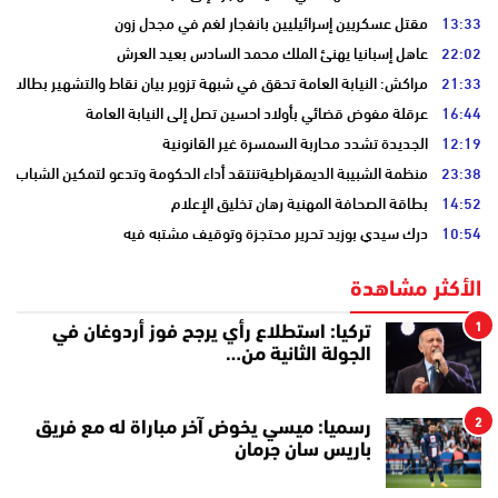
13:33
مقتل عسكريين إسرائيليين بانفجار لغم في مجدل زون
22:02
عاهل إسبانيا يهنئ الملك محمد السادس بعيد العرش
21:33
مراكش: النيابة العامة تحقق في شبهة تزوير بيان نقاط والتشهير بطالب
16:44
عرقلة مفوض قضائي بأولاد احسين تصل إلى النيابة العامة
12:19
الجديدة تشدد محاربة السمسرة غير القانونية
23:38
منظمة الشبيبة الديمقراطيةتنتقد أداء الحكومة وتدعو لتمكين الشباب
14:52
بطاقة الصحافة المهنية رهان تخليق الإعلام
10:54
درك سيدي بوزيد تحرير محتجزة وتوقيف مشتبه فيه
الأكثر مشاهدة
1
تركيا: استطلاع رأي يرجح فوز أردوغان في
الجولة الثانية من…
2
رسميا: ميسي يخوض آخر مباراة له مع فريق
باريس سان جرمان