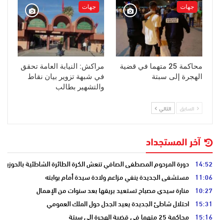
جهات
جهات
محاكمة 25 متهما في قضية
مراكش: النيابة العامة تحقق
الهجرة إلى سبتة
في شبهة تزوير بيان نقاط
والتشهير بطالب
السابق
التالي
آخر المستجداد
14:52
دورة المرحوم المصطفى الصافي تنعش الكرة الطائرة الشاطئية بالحوزية
11:06
مستشفى الجديدة ينفي مزاعم ولادة سيدة أمام بوابته
10:27
منارة سيدي مصباح تستعيد بريقها بعد سنوات من الإهمال
15:31
احتلال شاطئ الجديدة يعيد الجدل حول الملك العمومي
15:16
محاكمة 25 متهما في قضية الهجرة إلى سبتة