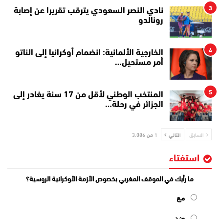
3
نادي النصر السعودي يترقب تقريرا عن إصابة
رونالدو
4
الخارجية الألمانية: انضمام أوكرانيا إلى الناتو
أمر مستحيل…
5
المنتخب الوطني لأقل من 17 سنة يغادر إلى
الجزائر في رحلة…
السابق
التالي
1 من 3٬086
استفتاء
ما رأيك في الموقف المغربي بخصوص الأزمة الأوكرانية الروسية؟
مع
ضد