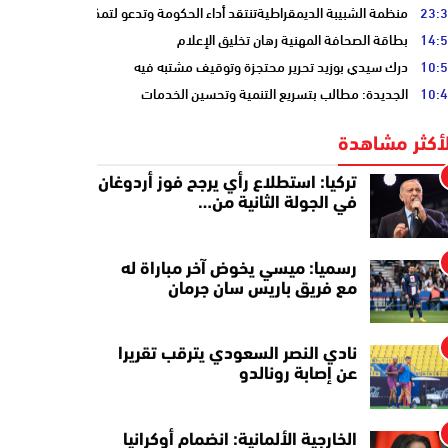
23:
منظمة الشبيبة الديمقراطيةتنتقد أداء الحكومة وتدعو لتمكين الشباب
14:
بطاقة الصحافة المهنية رهان تخليق الإعلام
10:
درك سيدي بوزيد تحرير محتجزة وتوقيف مشتبه فيه
10:
الجديدة: مطالب بتسريع التنمية وتحسين الخدمات
لأكثر مشاهدة
تركيا: استطلاع رأي يرجح فوز أردوغان
في الجولة الثانية من…
رسميا: ميسي يخوض آخر مباراة له
مع فريق باريس سان جرمان
نادي النصر السعودي يترقب تقريرا
عن إصابة رونالدو
الخارجية الألمانية: انضمام أوكرانيا