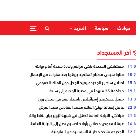
حوادث
سياسة
المزيد
آخر المستجداد
11:
مستشفى الجديدة ينفي مزاعم ولادة سيدة أمام بوابته
10:
منارة سيدي مصباح تستعيد بريقها بعد سنوات من الإهمال
15:
احتلال شاطئ الجديدة يعيد الجدل حول الملك العمومي
15:
محاكمة 25 متهما في قضية الهجرة إلى سبتة
13:
مقتل عسكريين إسرائيليين بانفجار لغم في مجدل زون
22:
عاهل إسبانيا يهنئ الملك محمد السادس بعيد العرش
21:
مراكش: النيابة العامة تحقق في شبهة تزوير بيان نقاط والتشهير بطالب
16:
عرقلة مفوض قضائي بأولاد احسين تصل إلى النيابة العامة
12:
الجديدة تشدد محاربة السمسرة غير القانونية