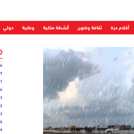
أقلام حرة
ثقافة وفنون
أنشطة ملكية
وطنية
دولي
06
27
31
16
33
02
33
44
19