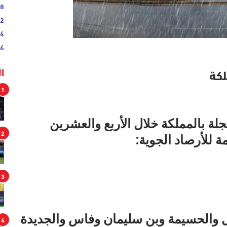
38
52
54
46
ا
1
 بالمملكة خلال الأربع والعشرين
2
 للأرصاد الجوية:
3
ل والحسيمة وبن سليمان وفاس والجديدة
4