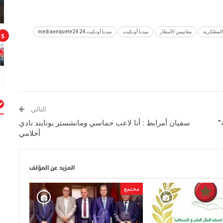
المطكرية
مقاييس الأمطار
ميديا أونكيت
ميديا أونكيت 24 mediaenquete24
5
التالي
م
”
سفيان أمرابط : أنا لاعب حماسي ومانشستر يونايتد نادي
أحلامي
المزيد عن المؤلف
مجتمع