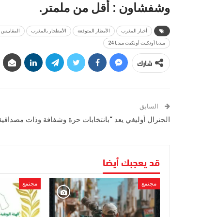
وشفشاون : أقل من ملمتر.
أخبار المغرب
الأمطار المتوقعة
الأمطجار بالمغرب
المقاييس 
ميديا أونكيت أونكيت ميديا 24
شارك
السابق
الجنرال أوليغي يعد “بانتخابات حرة وشفافة وذات مصداقية
قد يعجبك أيضا
مجتمع
مجتمع