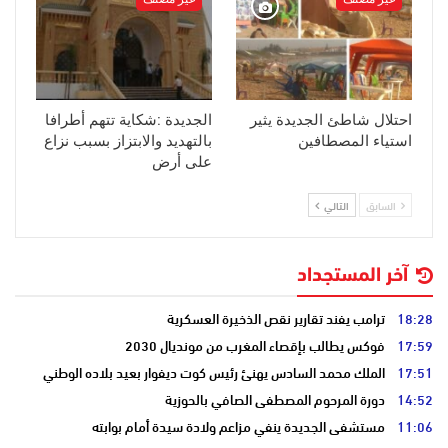
احتلال شاطئ الجديدة يثير
الجديدة :شكاية تتهم أطرافا
استياء المصطافين
بالتهديد والابتزاز بسبب نزاع
على أرض
السابق
التالي
آخر المستجداد
18:28
ترامب يفند تقارير نقص الذخيرة العسكرية
17:59
فوكس يطالب بإقصاء المغرب من مونديال 2030
17:51
الملك محمد السادس يهنئ رئيس كوت ديفوار بعيد بلاده الوطني
14:52
دورة المرحوم المصطفى الصافي بالحوزية
11:06
مستشفى الجديدة ينفي مزاعم ولادة سيدة أمام بوابته