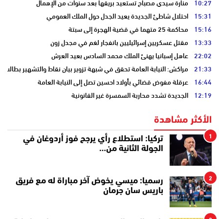
10:27
منارة سيدي مصباح تستعيد بريقها بعد سنوات من الإهمال
15:31
احتلال شاطئ الجديدة يعيد الجدل حول الملك العمومي
15:16
محاكمة 25 متهما في قضية الهجرة إلى سبتة
13:33
مقتل عسكريين إسرائيليين بانفجار لغم في مجدل زون
22:02
عاهل إسبانيا يهنئ الملك محمد السادس بعيد العرش
21:33
مراكش: النيابة العامة تحقق في شبهة تزوير بيان نقاط والتشهير بطالب
16:44
عرقلة مفوض قضائي بأولاد احسين تصل إلى النيابة العامة
12:19
الجديدة تشدد محاربة السمسرة غير القانونية
الأكثر مشاهدة
1
تركيا: استطلاع رأي يرجح فوز أردوغان في
الجولة الثانية من…
2
رسميا: ميسي يخوض آخر مباراة له مع فريق
باريس سان جرمان