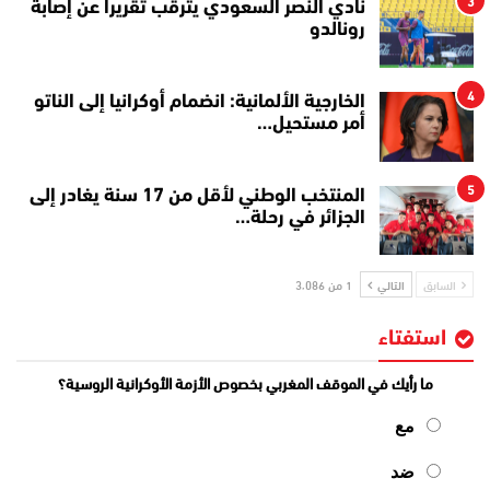
3
نادي النصر السعودي يترقب تقريرا عن إصابة
رونالدو
4
الخارجية الألمانية: انضمام أوكرانيا إلى الناتو
أمر مستحيل…
5
المنتخب الوطني لأقل من 17 سنة يغادر إلى
الجزائر في رحلة…
السابق
التالي
1 من 3٬086
استفتاء
ما رأيك في الموقف المغربي بخصوص الأزمة الأوكرانية الروسية؟
مع
ضد