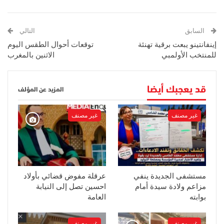
السابق
التالي
إينفانتينو يبعت برقية تهنئة
توقعات أحوال الطقس اليوم
للمنتخب الأولمبي
الاثنين بالمغرب
قد يعجبك أيضا
المزيد عن المؤلف
غير مصنف
غير مصنف
مستشفى الجديدة ينفي
عرقلة مفوض قضائي بأولاد
مزاعم ولادة سيدة أمام
احسين تصل إلى النيابة
بوابته
العامة
غير مصنف
غير مصنف