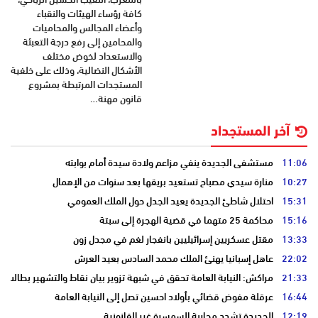
كافة رؤساء الهيئات والنقباء
وأعضاء المجالس والمحاميات
والمحامين إلى رفع درجة التعبئة
والاستعداد لخوض مختلف
الأشكال النضالية، وذلك على خلفية
المستجدات المرتبطة بمشروع
قانون مهنة…
آخر المستجداد
11:06
مستشفى الجديدة ينفي مزاعم ولادة سيدة أمام بوابته
10:27
منارة سيدي مصباح تستعيد بريقها بعد سنوات من الإهمال
15:31
احتلال شاطئ الجديدة يعيد الجدل حول الملك العمومي
15:16
محاكمة 25 متهما في قضية الهجرة إلى سبتة
13:33
مقتل عسكريين إسرائيليين بانفجار لغم في مجدل زون
22:02
عاهل إسبانيا يهنئ الملك محمد السادس بعيد العرش
21:33
مراكش: النيابة العامة تحقق في شبهة تزوير بيان نقاط والتشهير بطالب
16:44
عرقلة مفوض قضائي بأولاد احسين تصل إلى النيابة العامة
12:19
الجديدة تشدد محاربة السمسرة غير القانونية