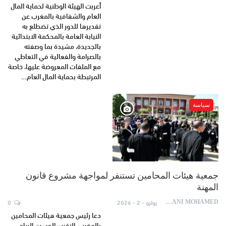
أعربت الهيئة الوطنية لحماية المال
العام والشفافية بالمغرب عن
تقديرها للدور الذي تضطلع به
النيابة العامة بالمحكمة الابتدائية
بالجديدة، مشيدة بما وصفته
بالصرامة والفعالية في التعاطي
مع الملفات المعروضة عليها، خاصة
المرتبطة بحماية المال العام…
سياسة
جمعية هيئات المحامين تستنفر لمواجهة مشروع قانون
المهنة
يوليو - 2 - 2026
0
AYDANI MOHAMED
دعا رئيس جمعية هيئات المحامين
بالمغرب، النقيب الحسين الرياحي،