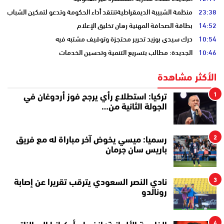
23:38
منظمة الشبيبة الديمقراطيةتنتقد أداء الحكومة وتدعو لتمكين الشباب
14:52
بطاقة الصحافة المهنية رهان تخليق الإعلام
10:54
درك سيدي بوزيد تحرير محتجزة وتوقيف مشتبه فيه
10:46
الجديدة: مطالب بتسريع التنمية وتحسين الخدمات
الأكثر مشاهدة
1
تركيا: استطلاع رأي يرجح فوز أردوغان في
الجولة الثانية من…
2
رسميا: ميسي يخوض آخر مباراة له مع فريق
باريس سان جرمان
3
نادي النصر السعودي يترقب تقريرا عن إصابة
رونالدو
4