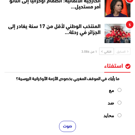
الخارجية الألمانية: انضمام أوكرانيا إلى الناتو
أمر مستحيل…
5
المنتخب الوطني لأقل من 17 سنة يغادر إلى
الجزائر في رحلة…
السابق
التالي
1 من 3٬086
استفتاء
ما رأيك في الموقف المغربي بخصوص الأزمة الأوكرانية الروسية؟
مع
ضد
محايد