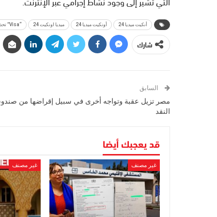
التي تشير إلى وجود نشاط إجرامي عبر الإنترنت.
أنكيت ميديا 24
أونكيت ميديا 24
ميديا اونكيت 24
“Visa” تحذر من الاحتيال باسم ضحايا زلزال المغرب
شارك
السابق
مصر تزيل عقبة وتواجه أخرى في سبيل إقراضها من صندو
النقد
قد يعجبك أيضا
غير مصنف
غير مصنف