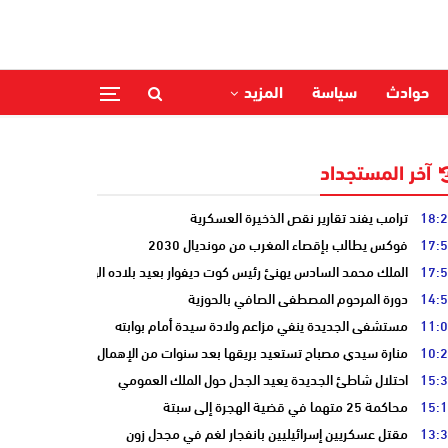
حوادث
سياسة
المزيد
آخر المستجداد
18:
ترامب يفند تقارير نقص الذخيرة العسكرية
17:
فوكس يطالب بإقصاء المغرب من مونديال 2030
17:
الملك محمد السادس يهنئ رئيس كوت ديفوار بعيد بلاده الوطني
14:
دورة المرحوم المصطفى الصافي بالحوزية
11:
مستشفى الجديدة ينفي مزاعم ولادة سيدة أمام بوابته
10:
منارة سيدي مصباح تستعيد بريقها بعد سنوات من الإهمال
15:
احتلال شاطئ الجديدة يعيد الجدل حول الملك العمومي
15:
محاكمة 25 متهما في قضية الهجرة إلى سبتة
13:
مقتل عسكريين إسرائيليين بانفجار لغم في مجدل زون