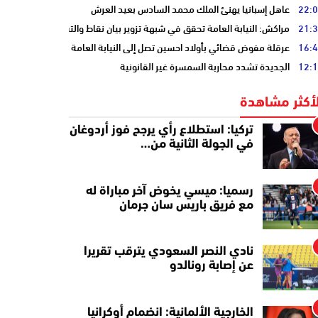
22:
عاهل إسبانيا يهنئ الملك محمد السادس بعيد العرش
21:
مراكش: النيابة العامة تحقق في شبهة تزوير بيان نقاط والتشهير بطالب
16:
عرقلة مفوض قضائي بأولاد احسين تصل إلى النيابة العامة
12:
الجديدة تشدد محاربة السمسرة غير القانونية
لأكثر مشاهدة
تركيا: استطلاع رأي يرجح فوز أردوغان
في الجولة الثانية من…
رسميا: ميسي يخوض آخر مباراة له
مع فريق باريس سان جرمان
نادي النصر السعودي يترقب تقريرا
عن إصابة رونالدو
الخارجية الألمانية: انضمام أوكرانيا