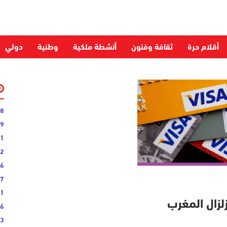
أقلام حرة
ثقافة وفنون
أنشطة ملكية
وطنية
دولي
28
59
51
52
06
27
31
16
33