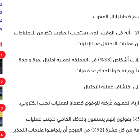
02
33
44
19
وقالت الشركة في دراسة لها تحت اسم “ابق آمناً 2023″، أنه في الوقت الذي يستجيب المغرب بتضامن للاحتياجات
 عمليات الاحتيال عبر الإنترنت.
ا
1
و كشفت دراسة Visa، عن تعرض حوالي واحد من كل ثلاث أشخاص (33%) في المملكة لعملية احتيال لمرة واحدة
2
ربة، تجعلهم عُرضة للوقوع كضحايا لعمليات نصب إلكتروني.
3
وعلى الرغم من أن نصف الذين شملهم الاستطلاع (57٪) يقولون إنهم يتمتعون بالذكاء الكافي لتجنب عمليات
الاحتيال عبر الإنترنت والهاتف، فإن الحقيقة هي أن تسعة من كل عشرة (92٪) من المرجح أن يتجاهلوا علامات التحذير
4