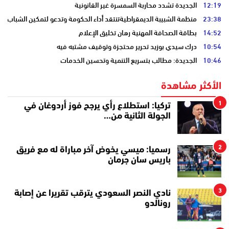
12:19
الجديدة تشدد محاربة السمسرة غير القانونية
23:38
منظمة الشبيبة الديمقراطيةتنتقد أداء الحكومة وتدعو لتمكين الشباب
14:52
بطاقة الصحافة المهنية رهان تخليق الإعلام
10:54
درك سيدي بوزيد تحرير محتجزة وتوقيف مشتبه فيه
10:46
الجديدة: مطالب بتسريع التنمية وتحسين الخدمات
الأكثر مشاهدة
1
تركيا: استطلاع رأي يرجح فوز أردوغان في
الجولة الثانية من…
2
رسميا: ميسي يخوض آخر مباراة له مع فريق
باريس سان جرمان
3
نادي النصر السعودي يترقب تقريرا عن إصابة
رونالدو