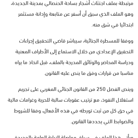
مرتبطة بملف اجتثاث أشجار بساحة الحنصالي بمدينة الجديدة،
وهو الملف الذي سبق أن أسفر عن متابعة وإدانة مستثمر
ابتدائيا في شق منه.
ووفقا للمسطرة الجنائية، سيباشر قاضي التحقيق إجراءات
التحقيق الإعدادي من خلال الاستماع إلى الأطراف المعنية
ودراسة المحاضر والوثائق المدرجة بالملف، قبل اتخاذ ما يراه
مناسبا من قرارات وفق ما ينص عليه القانون.
وينص الفصل 250 من القانون الجنائي المغربي على تجريم
استغلال النفوذ، مع ترتيب عقوبات سالبة للحرية وغرامات مالية
في حق كل من ثبت تورطه في هذه الأفعال، وفقا للشروط
والضوابط التي يحددها القانون.
ويأتي هذا الملف في سياق مواصلة النيابة العامة بالجديدة