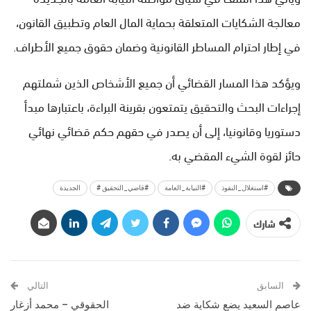
معالجة الشكايات المتعلقة بحماية المال العام وتطبيق القانون،
في إطار احترام المساطر القانونية وضمان حقوق جميع الأطراف.
ويؤكد هذا المسار القضائي أن جميع الأشخاص الذين شملتهم
إجراءات البحث والتحقيق يتمتعون بقرينة البراءة، باعتبارها مبدأ
دستوريا وقانونيا، إلى أن يصدر في حقهم حكم قضائي نهائي
حائز لقوة الشيء المقضي به.
#استغلال_النفوذ
#النيابة_العامة
#قاضي_التحقيق #
الجديدة
شارك
السابق
التالي
عاصم السعيد يضع شكاية ضد
الحقوقي – محمد أزغار